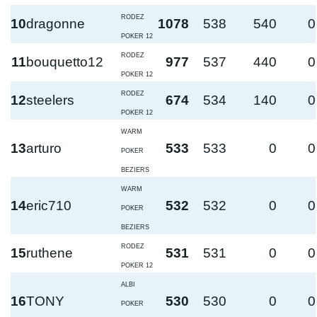
RODEZ
10
dragonne
1078
538
540
0
POKER 12
RODEZ
11
bouquetto12
977
537
440
0
POKER 12
RODEZ
12
steelers
674
534
140
0
POKER 12
WARM
13
arturo
533
533
0
0
POKER
BEZIERS
WARM
14
eric710
532
532
0
0
POKER
BEZIERS
RODEZ
15
ruthene
531
531
0
0
POKER 12
ALBI
16
TONY
530
530
0
0
POKER