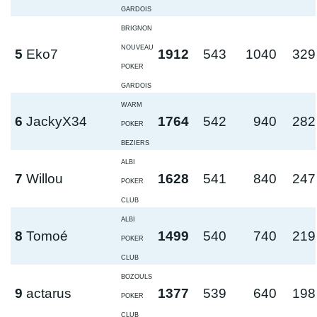
GARDOIS
BRIGNON
NOUVEAU
5
Eko7
1912
543
1040
329
POKER
GARDOIS
WARM
6
JackyX34
1764
542
940
282
POKER
BEZIERS
ALBI
7
Willou
1628
541
840
247
POKER
CLUB
ALBI
8
Tomoé
1499
540
740
219
POKER
CLUB
BOZOULS
9
actarus
1377
539
640
198
POKER
CLUB