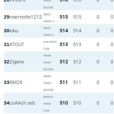
POKER
BEZIERS
RODEZ
marmotte1212
515
515
0
0
29
POKER 12
RODEZ
kiko
514
514
0
0
30
POKER 12
ALBI POKER
ATOUT
513
513
0
0
31
CLUB
WARM
Zigano
512
512
0
0
32
POKER
BEZIERS
WARM
RM29
511
511
0
0
33
POKER
BEZIERS
BOZOULS
coAAch seb
510
510
0
0
34
POKER
CLUB