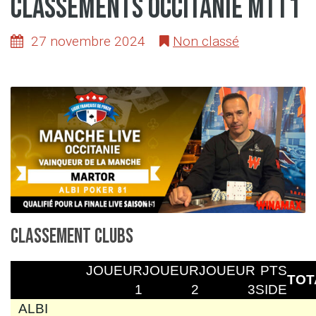
Classements Occitanie MTT1
27 novembre 2024
Non classé
Classement clubs
JOUEUR
JOUEUR
JOUEUR
PTS
TOT
1
2
3
SIDE
ALBI