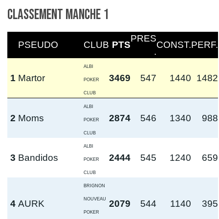
Classement Manche 1
PRES
PSEUDO
CLUB
PTS
CONST.
PERF.
.
ALBI
1
Martor
3469
547
1440
1482
POKER
CLUB
ALBI
2
Moms
2874
546
1340
988
POKER
CLUB
ALBI
3
Bandidos
2444
545
1240
659
POKER
CLUB
BRIGNON
NOUVEAU
4
AURK
2079
544
1140
395
POKER