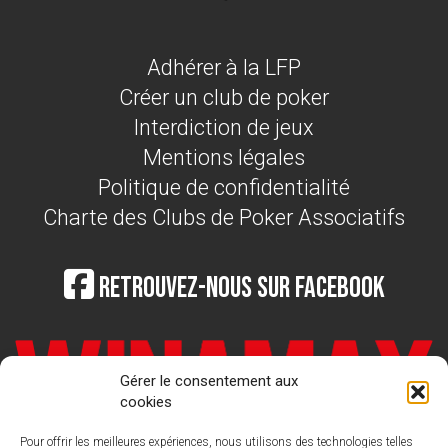
Adhérer à la LFP
Créer un club de poker
Interdiction de jeux
Mentions légales
Politique de confidentialité
Charte des Clubs de Poker Associatifs
Retrouvez-nous sur Facebook
Gérer le consentement aux
cookies
Pour offrir les meilleures expériences, nous utilisons des technologies telles