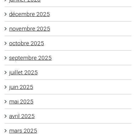
décembre 2025
novembre 2025
octobre 2025
septembre 2025
juillet 2025
juin 2025
mai 2025
avril 2025
mars 2025