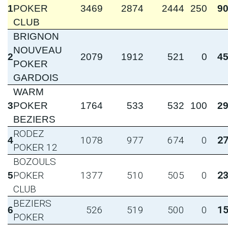
1
POKER
3469
2874
2444
250
9
CLUB
BRIGNON
NOUVEAU
2
2079
1912
521
0
4
POKER
GARDOIS
WARM
3
POKER
1764
533
532
100
2
BEZIERS
RODEZ
1078
977
674
0
2
4
POKER 12
BOZOULS
POKER
1377
510
505
0
2
5
CLUB
BEZIERS
526
519
500
0
1
6
POKER