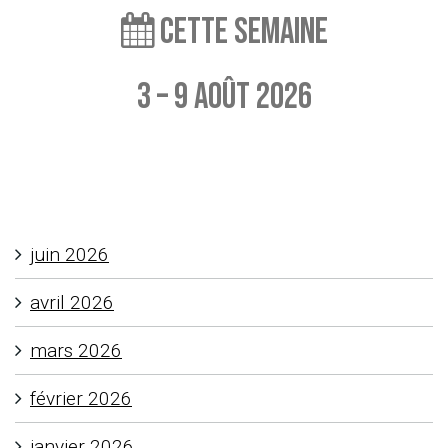
Cette semaine
3 – 9 août 2026
Aucun événement à afficher
juin 2026
avril 2026
mars 2026
février 2026
janvier 2026