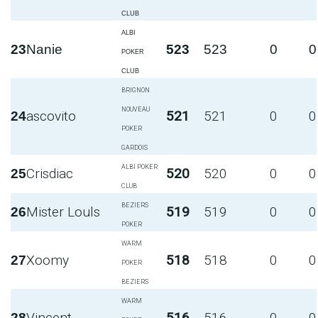
CLUB
ALBI
23
Nanie
523
523
0
0
POKER
CLUB
BRIGNON
NOUVEAU
ascovito
521
521
0
0
24
POKER
GARDOIS
ALBI POKER
Crisdiac
520
520
0
0
25
CLUB
BEZIERS
Mister Louls
519
519
0
0
26
POKER
WARM
Xoomy
518
518
0
0
27
POKER
BEZIERS
WARM
Vincent
516
516
0
0
28