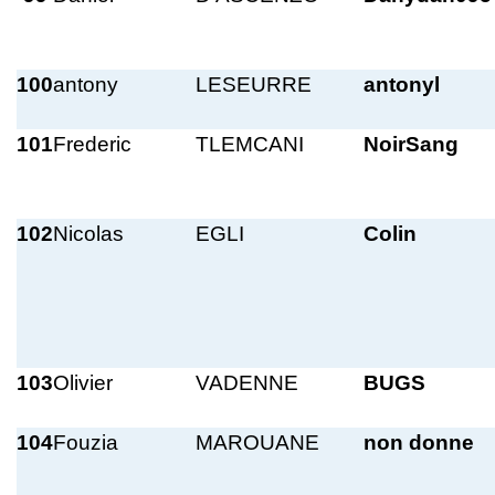
100
antony
LESEURRE
antonyl
101
Frederic
TLEMCANI
NoirSang
102
Nicolas
EGLI
Colin
103
Olivier
VADENNE
BUGS
104
Fouzia
MAROUANE
non donne