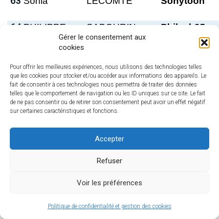
63
Sonia
LECOMTE
Sonytoon
64
PHILIPPE
SABOURIN
Philsab95
Gérer le consentement aux
65
Eric
TASSON
balmer
cookies
Pour offrir les meilleures expériences, nous utilisons des technologies telles
que les cookies pour stocker et/ou accéder aux informations des appareils. Le
66
Ali
HOCINE
CoptÃ¨re
fait de consentir à ces technologies nous permettra de traiter des données
telles que le comportement de navigation ou les ID uniques sur ce site. Le fait
de ne pas consentir ou de retirer son consentement peut avoir un effet négatif
67
Marc
VIELMON
ROQUETTE
sur certaines caractéristiques et fonctions.
68
CEDRIC
BOYER
CEDRO
Accepter
Refuser
Voir les préférences
69
Patrice
HEUDE
LE CHIFFRE
Politique de confidentialité et gestion des cookies