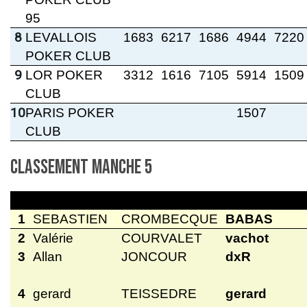
95
8
LEVALLOIS
1683
6217
1686
4944
7220
POKER CLUB
9
LOR POKER
3312
1616
7105
5914
1509
CLUB
10
PARIS POKER
1507
CLUB
Classement manche 5
1
SEBASTIEN
CROMBECQUE
BABAS
2
Valérie
COURVALET
vachot
3
Allan
JONCOUR
dxR
4
gerard
TEISSEDRE
gerard