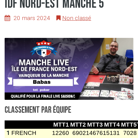
IDF Nord-Est manche 5
20 mars 2024
Non classé
Classement par équipe
MTT1
MTT2
MTT3
MTT4
MTT5
1
FRENCH
12260
6902
14676
15131
7028