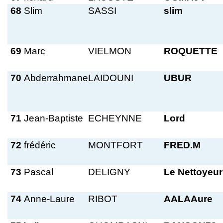
68
Slim
SASSI
slim
69
Marc
VIELMON
ROQUETTE
70
Abderrahmane
LAIDOUNI
UBUR
71
Jean-Baptiste
ECHEYNNE
Lord
72
frédéric
MONTFORT
FRED.M
73
Pascal
DELIGNY
Le Nettoyeur
74
Anne-Laure
RIBOT
AALAAure