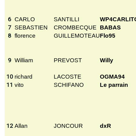
6
CARLO
SANTILLI
WP4CARLIT
7
SEBASTIEN
CROMBECQUE
BABAS
8
florence
GUILLEMOTEAU
Flo95
9
William
PREVOST
Willy
10
richard
LACOSTE
OGMA94
11
vito
SCHIFANO
Le parrain
12
Allan
JONCOUR
dxR