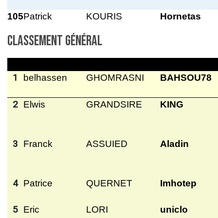
105
Patrick
KOURIS
Hornetas
Classement général
1
belhassen
GHOMRASNI
BAHSOU78
2
Elwis
GRANDSIRE
KING
3
Franck
ASSUIED
Aladin
4
Patrice
QUERNET
Imhotep
5
Eric
LORI
uniclo