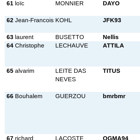
61
loïc
MONNIER
DAYO
62
Jean-Francois
KOHL
JFK93
63
laurent
BUSETTO
Nellis
64
Christophe
LECHAUVE
ATTILA
65
alvarim
LEITE DAS
TITUS
NEVES
66
Bouhalem
GUERZOU
bmrbmr
67
richard
LACOSTE
OGMA94