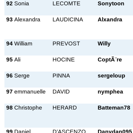
92
Sonia
LECOMTE
Sonytoon
93
Alexandra
LAUDICINA
Alxandra
94
William
PREVOST
Willy
95
Ali
HOCINE
CoptÃ¨re
96
Serge
PINNA
sergeloup
97
emmanuelle
DAVID
nymphea
98
Christophe
HERARD
Batteman78
99
Daniel
D’ASCENZO
Danydan095