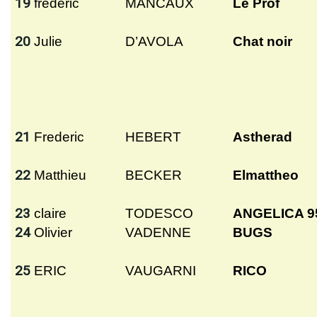
19
frédéric
MANCAUX
Le Prof
20
Julie
D’AVOLA
Chat noir
21
Frederic
HEBERT
Astherad
22
Matthieu
BECKER
Elmattheo
23
claire
TODESCO
ANGELICA 9
24
Olivier
VADENNE
BUGS
25
ERIC
VAUGARNI
RICO