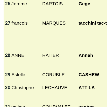
26
Jerome
DARTOIS
Gege
27
francois
MARQUES
tacchini tac-
28
ANNE
RATIER
Annah
29
Estelle
CORUBLE
CASHEW
30
Christophe
LECHAUVE
ATTILA
31
valérie
COURVALET
vachot