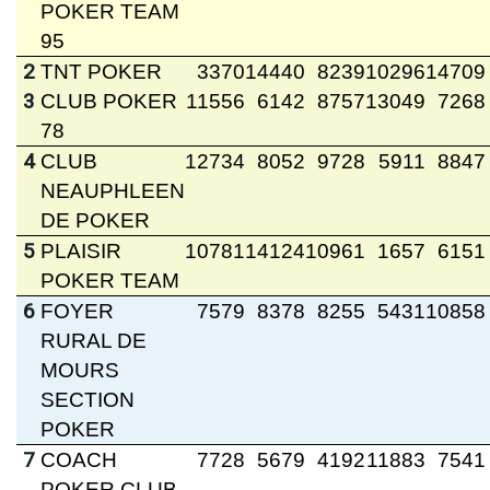
POKER TEAM
95
2
TNT POKER
3370
14440
8239
10296
14709
3
CLUB POKER
11556
6142
8757
13049
7268
78
4
CLUB
12734
8052
9728
5911
8847
NEAUPHLEEN
DE POKER
5
PLAISIR
10781
14124
10961
1657
6151
POKER TEAM
6
FOYER
7579
8378
8255
5431
10858
RURAL DE
MOURS
SECTION
POKER
7
COACH
7728
5679
4192
11883
7541
POKER CLUB