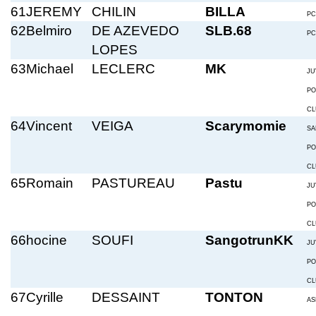
61
JEREMY
CHILIN
BILLA
PC
62
Belmiro
DE AZEVEDO
SLB.68
PC
LOPES
63
Michael
LECLERC
MK
JU
PO
CL
64
Vincent
VEIGA
Scarymomie
SA
PO
CL
65
Romain
PASTUREAU
Pastu
JU
PO
CL
66
hocine
SOUFI
SangotrunKK
JU
PO
CL
67
Cyrille
DESSAINT
TONTON
AS