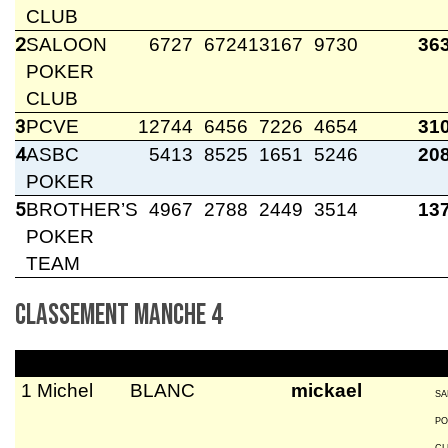
CLUB
2
SALOON
6727
6724
13167
9730
36
POKER
CLUB
3
PCVE
12744
6456
7226
4654
31
4
ASBC
5413
8525
1651
5246
20
POKER
5
BROTHER’S
4967
2788
2449
3514
13
POKER
TEAM
Classement manche 4
1
Michel
BLANC
mickael
SA
PO