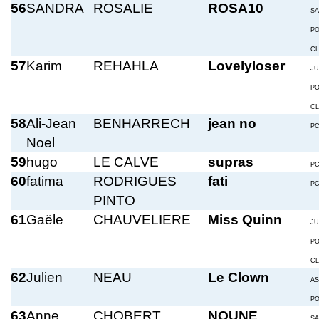
56
SANDRA
ROSALIE
ROSA10
S
P
C
57
Karim
REHAHLA
Lovelyloser
JU
P
C
58
Ali-Jean
BENHARRECH
jean no
P
Noel
59
hugo
LE CALVE
supras
P
60
fatima
RODRIGUES
fati
P
PINTO
61
Gaële
CHAUVELIERE
Miss Quinn
JU
P
C
62
Julien
NEAU
Le Clown
A
P
63
Anne
CHOBERT
NOUNE
S