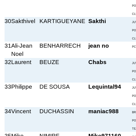
PO
CL
30
Sakthivel
KARTIGUEYANE
Sakthi
JU
PO
CL
31
Ali-Jean
BENHARRECH
jean no
PC
Noel
32
Laurent
BEUZE
Chabs
JU
PO
CL
33
Philippe
DE SOUSA
Lequintal94
JU
PO
CL
34
Vincent
DUCHASSIN
maniac988
BR
PO
TE
35
Mike
NIMIRF
Mike971160