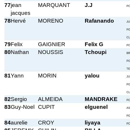
77
jean
MARQUANT
J.J
P
jacques
78
Hervé
MORENO
Rafanando
JU
P
C
79
Felix
GAIGNIER
Felix G
P
80
Nathan
NOUSSIS
Tchoupi
BR
P
T
81
Yann
MORIN
yalou
JU
P
C
82
Sergio
ALMEIDA
MANDRAKE
P
83
Guy-Noel
CUPIT
elguenel
A
P
84
aurelie
CROY
liyaya
P