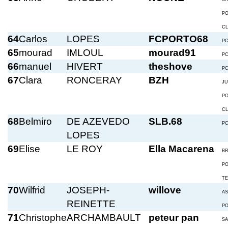
P
C
64
Carlos
LOPES
FCPORTO68
P
65
mourad
IMLOUL
mourad91
P
66
manuel
HIVERT
theshove
P
67
Clara
RONCERAY
BZH
JU
P
C
68
Belmiro
DE AZEVEDO
SLB.68
P
LOPES
69
Elise
LE ROY
Ella Macarena
BR
P
T
70
Wilfrid
JOSEPH-
willove
A
REINETTE
P
71
Christophe
ARCHAMBAULT
peteur pan
S