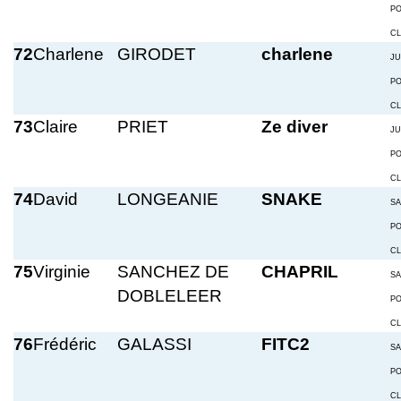
P
C
72
Charlene
GIRODET
charlene
JU
P
C
73
Claire
PRIET
Ze diver
JU
P
C
74
David
LONGEANIE
SNAKE
S
P
C
75
Virginie
SANCHEZ DE
CHAPRIL
S
DOBLELEER
P
C
76
Frédéric
GALASSI
FITC2
S
P
C