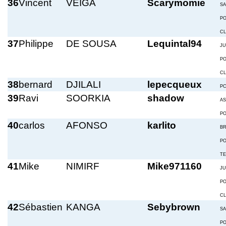
36
Vincent
VEIGA
Scarymomie
S
P
C
37
Philippe
DE SOUSA
Lequintal94
JU
P
C
38
bernard
DJILALI
lepecqueux
P
39
Ravi
SOORKIA
shadow
A
P
40
carlos
AFONSO
karlito
BR
P
T
41
Mike
NIMIRF
Mike971160
JU
P
C
42
Sébastien
KANGA
Sebybrown
S
P