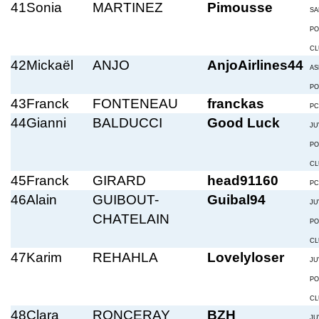
41
Sonia
MARTINEZ
Pimousse
SA
PO
CL
42
Mickaël
ANJO
AnjoAirlines44
AS
PO
43
Franck
FONTENEAU
franckas
PC
44
Gianni
BALDUCCI
Good Luck
JU
PO
CL
45
Franck
GIRARD
head91160
PC
46
Alain
GUIBOUT-
Guibal94
JU
CHATELAIN
PO
CL
47
Karim
REHAHLA
Lovelyloser
JU
PO
CL
48
Clara
RONCERAY
BZH
JU