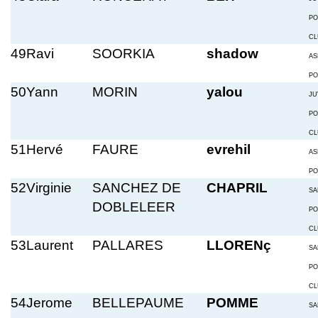
PO
CL
49
Ravi
SOORKIA
shadow
AS
PO
50
Yann
MORIN
yalou
JU
PO
CL
51
Hervé
FAURE
evrehil
AS
PO
52
Virginie
SANCHEZ DE
CHAPRIL
SA
DOBLELEER
PO
CL
53
Laurent
PALLARES
LLORENç
SA
PO
CL
54
Jerome
BELLEPAUME
POMME
SA