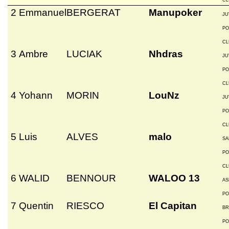
CL
2
Emmanuel
BERGERAT
Manupoker
JU
PO
CL
3
Ambre
LUCIAK
Nhdras
JU
PO
CL
4
Yohann
MORIN
LouNz
JU
PO
CL
5
Luis
ALVES
malo
SA
PO
CL
6
WALID
BENNOUR
WALOO 13
AS
PO
7
Quentin
RIESCO
El Capitan
BR
PO