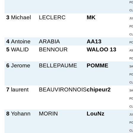
P
C
3
Michael
LECLERC
MK
JU
P
C
4
Antoine
ARABIA
AA13
P
5
WALID
BENNOUR
WALOO 13
A
P
6
Jerome
BELLEPAUME
POMME
S
P
C
7
laurent
BEAUVIRONNOIS
chipeur2
S
P
C
8
Yohann
MORIN
LouNz
JU
P
C