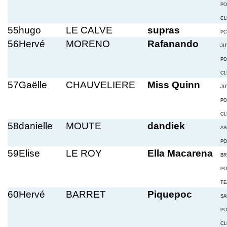
PO
CL
55
hugo
LE CALVE
supras
PC
56
Hervé
MORENO
Rafanando
JU
PO
CL
57
Gaëlle
CHAUVELIERE
Miss Quinn
JU
PO
CL
58
danielle
MOUTE
dandiek
AS
PO
59
Elise
LE ROY
Ella Macarena
BR
PO
TE
60
Hervé
BARRET
Piquepoc
SA
PO
CL