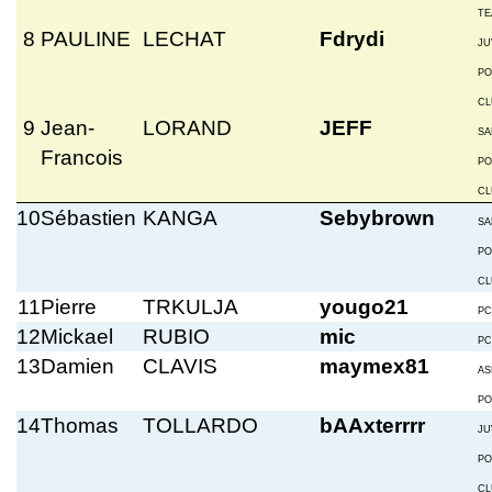
TE
8
PAULINE
LECHAT
Fdrydi
JU
PO
CL
9
Jean-
LORAND
JEFF
SA
Francois
PO
CL
10
Sébastien
KANGA
Sebybrown
SA
PO
CL
11
Pierre
TRKULJA
yougo21
PC
12
Mickael
RUBIO
mic
PC
13
Damien
CLAVIS
maymex81
AS
PO
14
Thomas
TOLLARDO
bAAxterrrr
JU
PO
CL