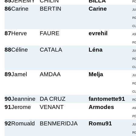
85
JEREMY
CHILIN
BILLA
P
86
Carine
BERTIN
Carine
JU
P
C
87
Herve
FAURE
evrehil
A
P
88
Céline
CATALA
Léna
JU
P
C
89
Jamel
AMDAA
Melja
JU
P
C
90
Jeannine
DA CRUZ
fantomette91
P
91
Jerome
VENANT
Armodes
A
P
92
Romuald
BENMERIDJA
Romu91
JU
P