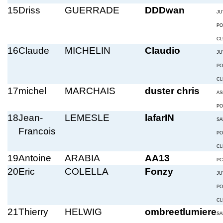
15
Driss
GUERRADE
DDDwan
JU
PO
CL
16
Claude
MICHELIN
Claudio
JU
PO
CL
17
michel
MARCHAIS
duster chris
AS
PO
18
Jean-
LEMESLE
lafarIN
SA
Francois
PO
CL
19
Antoine
ARABIA
AA13
PC
20
Eric
COLELLA
Fonzy
JU
PO
CL
21
Thierry
HELWIG
ombreetlumiere
SA