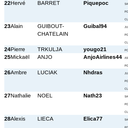
22
Hervé
BARRET
Piquepoc
S
P
C
23
Alain
GUIBOUT-
Guibal94
JU
CHATELAIN
P
C
24
Pierre
TRKULJA
yougo21
P
25
Mickaël
ANJO
AnjoAirlines44
A
P
26
Ambre
LUCIAK
Nhdras
JU
P
C
27
Nathalie
NOEL
Nath23
S
P
C
28
Alexis
LIECA
Elica77
S
P