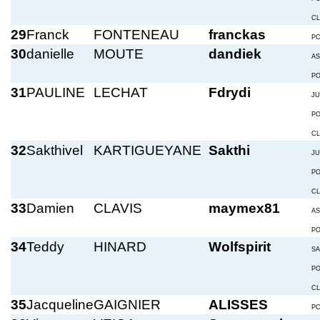
C
29
Franck
FONTENEAU
franckas
P
30
danielle
MOUTE
dandiek
A
P
31
PAULINE
LECHAT
Fdrydi
JU
P
C
32
Sakthivel
KARTIGUEYANE
Sakthi
JU
P
C
33
Damien
CLAVIS
maymex81
A
P
34
Teddy
HINARD
Wolfspirit
S
P
C
35
Jacqueline
GAIGNIER
ALISSES
P