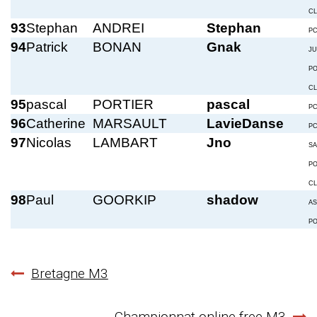
C
93
Stephan
ANDREI
Stephan
P
94
Patrick
BONAN
Gnak
JU
P
C
95
pascal
PORTIER
pascal
P
96
Catherine
MARSAULT
LavieDanse
P
97
Nicolas
LAMBART
Jno
S
P
C
98
Paul
GOORKIP
shadow
A
P
Navigation
Bretagne M3
de
Championnat online free M3