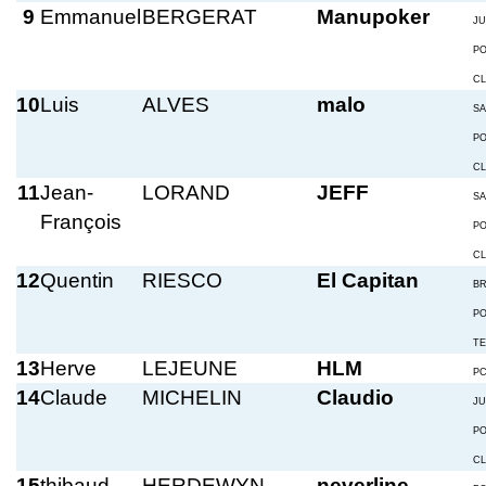
9
Emmanuel
BERGERAT
Manupoker
JU
P
C
10
Luis
ALVES
malo
S
P
C
11
Jean-
LORAND
JEFF
S
François
P
C
12
Quentin
RIESCO
El Capitan
BR
P
T
13
Herve
LEJEUNE
HLM
P
14
Claude
MICHELIN
Claudio
JU
P
C
15
thibaud
HERDEWYN
neverline