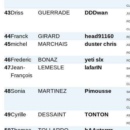
C
43
Driss
GUERRADE
DDDwan
JU
P
C
44
Franck
GIRARD
head91160
P
45
michel
MARCHAIS
duster chris
A
P
46
Frederic
BONAZ
yeti slx
P
47
Jean-
LEMESLE
lafarIN
S
François
P
C
48
Sonia
MARTINEZ
Pimousse
S
P
C
49
Cyrille
DESSAINT
TONTON
A
P