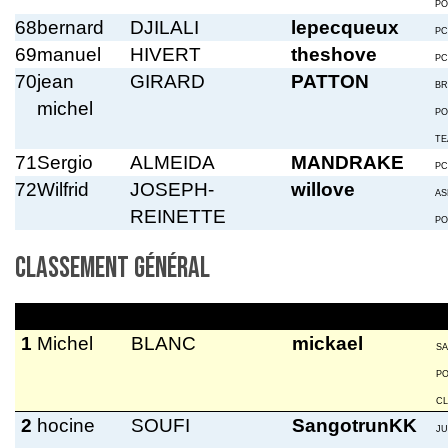
PO
68
bernard
DJILALI
lepecqueux
PC
69
manuel
HIVERT
theshove
PC
70
jean
GIRARD
PATTON
BR
michel
PO
TE
71
Sergio
ALMEIDA
MANDRAKE
PC
72
Wilfrid
JOSEPH-
willove
AS
REINETTE
PO
Classement général
1
Michel
BLANC
mickael
S
P
C
2
hocine
SOUFI
SangotrunKK
JU