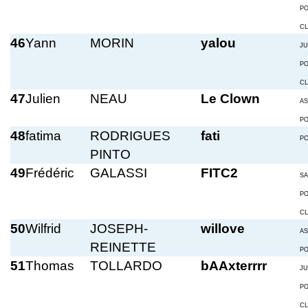
P
C
46
Yann
MORIN
yalou
JU
P
C
47
Julien
NEAU
Le Clown
A
P
48
fatima
RODRIGUES
fati
P
PINTO
49
Frédéric
GALASSI
FITC2
S
P
C
50
Wilfrid
JOSEPH-
willove
A
REINETTE
P
51
Thomas
TOLLARDO
bAAxterrrr
JU
P
C