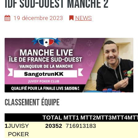
IDF Sud-Ouest manche 2
19 décembre 2023
NEWS
Classement équipe
TOTAL
MTT1
MTT2
MTT3
MTT4
MT
1
JUVISY
20352
7169
13183
POKER