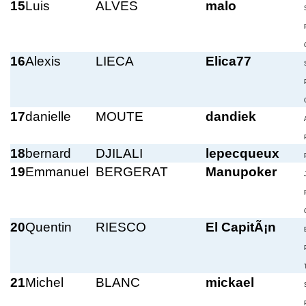
15
Luis
ALVES
malo
16
Alexis
LIECA
Elica77
17
danielle
MOUTE
dandiek
18
bernard
DJILALI
lepecqueux
19
Emmanuel
BERGERAT
Manupoker
20
Quentin
RIESCO
El CapitÃ¡n
21
Michel
BLANC
mickael