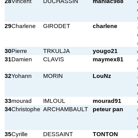
28
Vincent
DUCHASSIN
maniac988
29
Charlene
GIRODET
charlene
30
Pierre
TRKULJA
yougo21
31
Damien
CLAVIS
maymex81
32
Yohann
MORIN
LouNz
33
mourad
IMLOUL
mourad91
34
Christophe
ARCHAMBAULT
peteur pan
35
Cyrille
DESSAINT
TONTON