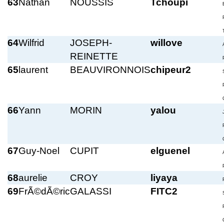
63
Nathan
NOUSSIS
Tchoupi
64
Wilfrid
JOSEPH-
willove
REINETTE
65
laurent
BEAUVIRONNOIS
chipeur2
66
Yann
MORIN
yalou
67
Guy-Noel
CUPIT
elguenel
68
aurelie
CROY
liyaya
69
FrÃ©dÃ©ric
GALASSI
FITC2