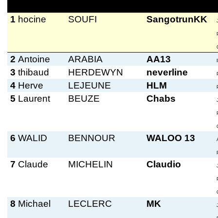
1
hocine
SOUFI
SangotrunKK
2
Antoine
ARABIA
AA13
3
thibaud
HERDEWYN
neverline
4
Herve
LEJEUNE
HLM
5
Laurent
BEUZE
Chabs
6
WALID
BENNOUR
WALOO 13
7
Claude
MICHELIN
Claudio
8
Michael
LECLERC
MK