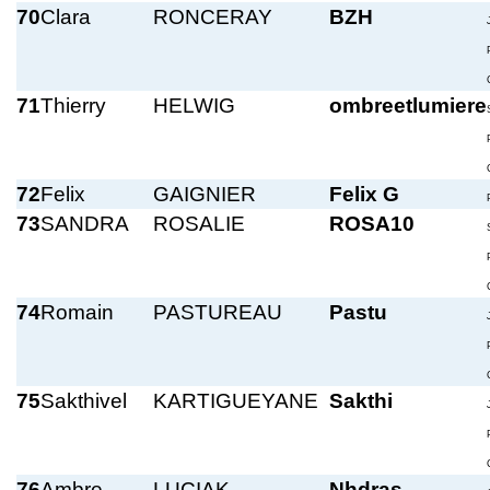
70
Clara
RONCERAY
BZH
71
Thierry
HELWIG
ombreetlumiere
72
Felix
GAIGNIER
Felix G
73
SANDRA
ROSALIE
ROSA10
74
Romain
PASTUREAU
Pastu
75
Sakthivel
KARTIGUEYANE
Sakthi
76
Ambre
LUCIAK
Nhdras