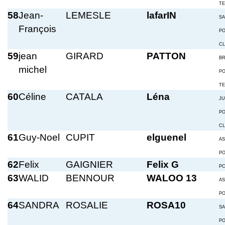
T
58
Jean-
LEMESLE
lafarIN
S
François
P
C
59
jean
GIRARD
PATTON
BR
michel
P
T
60
Céline
CATALA
Léna
JU
P
C
61
Guy-Noel
CUPIT
elguenel
A
P
62
Felix
GAIGNIER
Felix G
P
63
WALID
BENNOUR
WALOO 13
A
P
64
SANDRA
ROSALIE
ROSA10
S
P