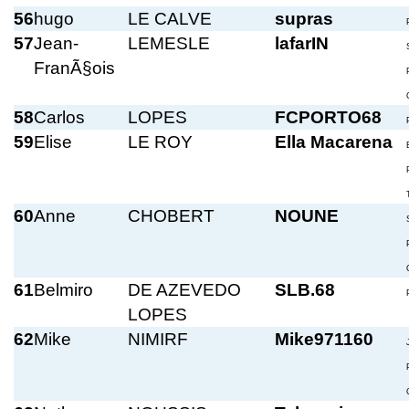
56
hugo
LE CALVE
supras
57
Jean-
LEMESLE
lafarIN
FranÃ§ois
58
Carlos
LOPES
FCPORTO68
59
Elise
LE ROY
Ella Macarena
60
Anne
CHOBERT
NOUNE
61
Belmiro
DE AZEVEDO
SLB.68
LOPES
62
Mike
NIMIRF
Mike971160