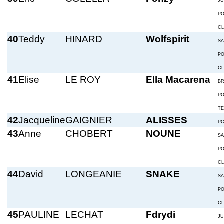
JU
P
C
40
Teddy
HINARD
Wolfspirit
S
P
C
41
Elise
LE ROY
Ella Macarena
BR
P
T
42
Jacqueline
GAIGNIER
ALISSES
P
43
Anne
CHOBERT
NOUNE
S
P
C
44
David
LONGEANIE
SNAKE
S
P
C
45
PAULINE
LECHAT
Fdrydi
JU