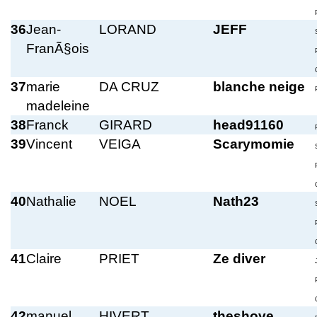
36
Jean-
LORAND
JEFF
FranÃ§ois
37
marie
DA CRUZ
blanche neige
madeleine
38
Franck
GIRARD
head91160
39
Vincent
VEIGA
Scarymomie
40
Nathalie
NOEL
Nath23
41
Claire
PRIET
Ze diver
42
manuel
HIVERT
theshove