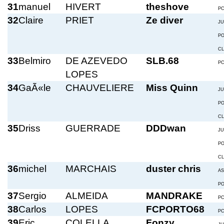
31
manuel
HIVERT
theshove
P
32
Claire
PRIET
Ze diver
JU
P
C
33
Belmiro
DE AZEVEDO
SLB.68
P
LOPES
34
GaÃ«le
CHAUVELIERE
Miss Quinn
JU
P
C
35
Driss
GUERRADE
DDDwan
JU
P
C
36
michel
MARCHAIS
duster chris
A
P
37
Sergio
ALMEIDA
MANDRAKE
P
38
Carlos
LOPES
FCPORTO68
P
39
Eric
COLELLA
Fonzy