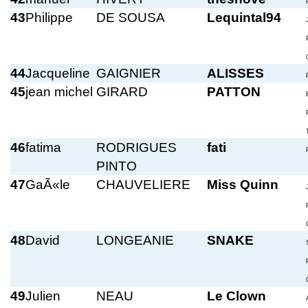
43
Philippe
DE SOUSA
Lequintal94
44
Jacqueline
GAIGNIER
ALISSES
45
jean michel
GIRARD
PATTON
46
fatima
RODRIGUES
fati
PINTO
47
GaÃ«le
CHAUVELIERE
Miss Quinn
48
David
LONGEANIE
SNAKE
49
Julien
NEAU
Le Clown