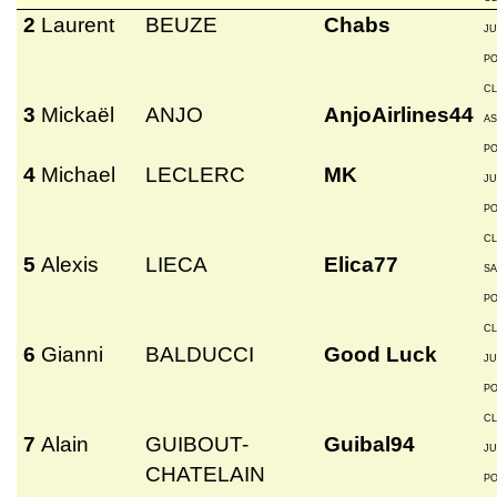
2
Laurent
BEUZE
Chabs
JU
P
C
3
Mickaël
ANJO
AnjoAirlines44
A
P
4
Michael
LECLERC
MK
JU
P
C
5
Alexis
LIECA
Elica77
S
P
C
6
Gianni
BALDUCCI
Good Luck
JU
P
C
7
Alain
GUIBOUT-
Guibal94
JU
CHATELAIN
P