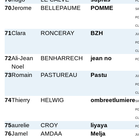
P
70
Jerome
BELLEPAUME
POMME
S
P
C
71
Clara
RONCERAY
BZH
JU
P
C
72
Ali-Jean
BENHARRECH
jean no
P
Noel
73
Romain
PASTUREAU
Pastu
JU
P
C
74
Thierry
HELWIG
ombreetlumiere
S
P
C
75
aurelie
CROY
liyaya
P
76
Jamel
AMDAA
Melja
JU