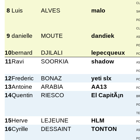
C
8
Luis
ALVES
malo
S
P
C
9
danielle
MOUTE
dandiek
A
P
10
bernard
DJILALI
lepecqueux
P
11
Ravi
SOORKIA
shadow
A
P
12
Frederic
BONAZ
yeti slx
P
13
Antoine
ARABIA
AA13
P
14
Quentin
RIESCO
El CapitÃ¡n
BR
P
T
15
Herve
LEJEUNE
HLM
P
16
Cyrille
DESSAINT
TONTON
A
P