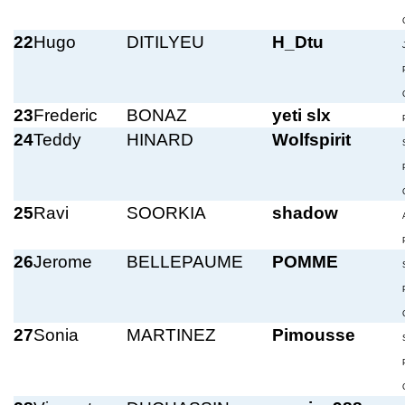
22
Hugo
DITILYEU
H_Dtu
23
Frederic
BONAZ
yeti slx
24
Teddy
HINARD
Wolfspirit
25
Ravi
SOORKIA
shadow
26
Jerome
BELLEPAUME
POMME
27
Sonia
MARTINEZ
Pimousse