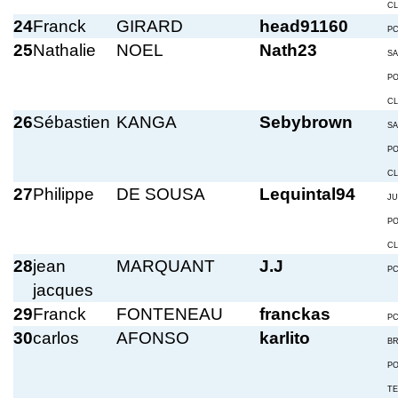
C
24
Franck
GIRARD
head91160
P
25
Nathalie
NOEL
Nath23
S
P
C
26
Sébastien
KANGA
Sebybrown
S
P
C
27
Philippe
DE SOUSA
Lequintal94
JU
P
C
28
jean
MARQUANT
J.J
P
jacques
29
Franck
FONTENEAU
franckas
P
30
carlos
AFONSO
karlito
BR
P
T