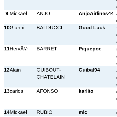
9
Mickaël
ANJO
AnjoAirlines44
10
Gianni
BALDUCCI
Good Luck
11
HervÃ©
BARRET
Piquepoc
12
Alain
GUIBOUT-
Guibal94
CHATELAIN
13
carlos
AFONSO
karlito
14
Mickael
RUBIO
mic