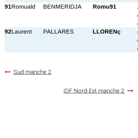
91
Romuald
BENMERIDJA
Romu91
92
Laurent
PALLARES
LLORENç
Navigation
Sud manche 2
de
IDF Nord-Est manche 2
l’article