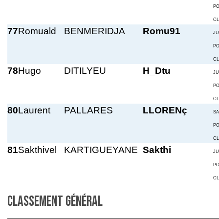
P
C
77
Romuald
BENMERIDJA
Romu91
JU
P
C
78
Hugo
DITILYEU
H_Dtu
JU
P
C
80
Laurent
PALLARES
LLORENç
S
P
C
81
Sakthivel
KARTIGUEYANE
Sakthi
JU
P
C
Classement général