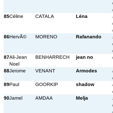
85
Céline
CATALA
Léna
86
HervÃ©
MORENO
Rafanando
87
Ali-Jean
BENHARRECH
jean no
Noel
88
Jerome
VENANT
Armodes
89
Paul
GOORKIP
shadow
90
Jamel
AMDAA
Melja