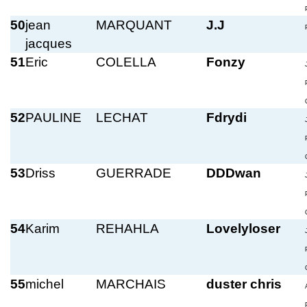
50
jean
MARQUANT
J.J
jacques
51
Eric
COLELLA
Fonzy
52
PAULINE
LECHAT
Fdrydi
53
Driss
GUERRADE
DDDwan
54
Karim
REHAHLA
Lovelyloser
55
michel
MARCHAIS
duster chris