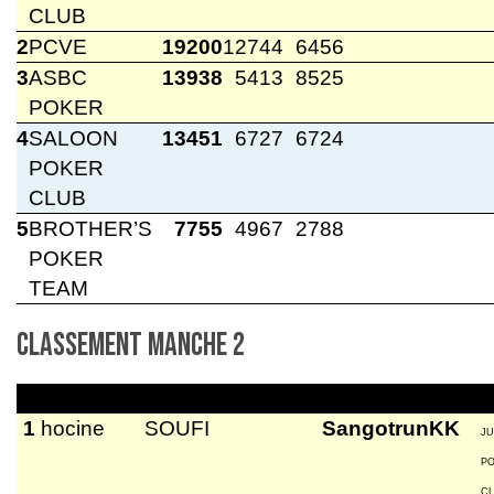
CLUB
2
PCVE
19200
12744
6456
3
ASBC
13938
5413
8525
POKER
4
SALOON
13451
6727
6724
POKER
CLUB
5
BROTHER’S
7755
4967
2788
POKER
TEAM
Classement manche 2
1
hocine
SOUFI
SangotrunKK
JU
P
C