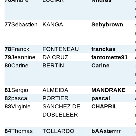
77
Sébastien
KANGA
Sebybrown
78
Franck
FONTENEAU
franckas
79
Jeannine
DA CRUZ
fantomette91
80
Carine
BERTIN
Carine
81
Sergio
ALMEIDA
MANDRAKE
82
pascal
PORTIER
pascal
83
Virginie
SANCHEZ DE
CHAPRIL
DOBLELEER
84
Thomas
TOLLARDO
bAAxterrrr