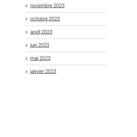
novembre 2023
octobre 2023
août 2023
juin 2023
mai 2023
janvier 2023