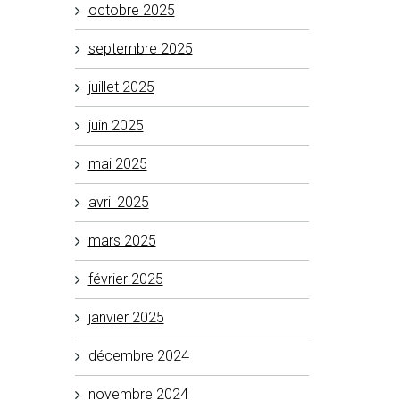
octobre 2025
septembre 2025
juillet 2025
juin 2025
mai 2025
avril 2025
mars 2025
février 2025
janvier 2025
décembre 2024
novembre 2024