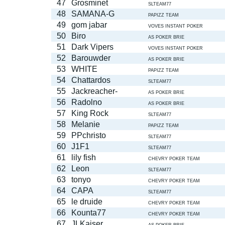
47
Grosminet
SLTEAM77
48
SAMANA-G
PAPIZZ TEAM
49
gom jabar
VOVES INSTANT POKER
50
Biro
AS POKER BRIE
51
Dark Vipers
VOVES INSTANT POKER
52
Barouwder
AS POKER BRIE
53
WHITE
PAPIZZ TEAM
54
Chattardos
SLTEAM77
55
Jackreacher-
AS POKER BRIE
56
Radolno
AS POKER BRIE
57
King Rock
SLTEAM77
58
Melanie
PAPIZZ TEAM
59
PPchristo
SLTEAM77
60
J1F1
SLTEAM77
61
lily fish
CHEVRY POKER TEAM
62
Leon
SLTEAM77
63
tonyo
CHEVRY POKER TEAM
64
CAPA
SLTEAM77
65
le druide
CHEVRY POKER TEAM
66
Kounta77
CHEVRY POKER TEAM
67
JLKaiser