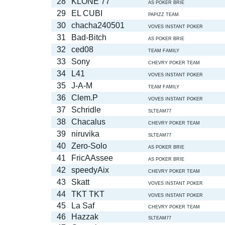
28
KLONE 77
AS POKER BRIE
29
EL CUBI
PAPIZZ TEAM
30
chacha240501
VOVES INSTANT POKER
31
Bad-Bitch
AS POKER BRIE
32
ced08
TEAM FAMILY
33
Sony
CHEVRY POKER TEAM
34
L41
VOVES INSTANT POKER
35
J-A-M
TEAM FAMILY
36
Clem.P
VOVES INSTANT POKER
37
Schridle
SLTEAM77
38
Chacalus
CHEVRY POKER TEAM
39
niruvika
SLTEAM77
40
Zero-Solo
AS POKER BRIE
41
FricAAssee
AS POKER BRIE
42
speedyAix
CHEVRY POKER TEAM
43
Skatt
VOVES INSTANT POKER
44
TKT TKT
VOVES INSTANT POKER
45
La Saf
CHEVRY POKER TEAM
46
Hazzak
SLTEAM77