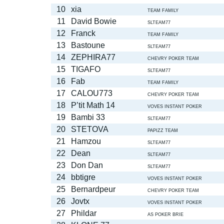
10
xia
TEAM FAMILY
11
David Bowie
SLTEAM77
12
Franck
TEAM FAMILY
13
Bastoune
SLTEAM77
14
ZEPHIRA77
CHEVRY POKER TEAM
15
TIGAFO
SLTEAM77
16
Fab
TEAM FAMILY
17
CALOU773
CHEVRY POKER TEAM
18
P’tit Math 14
VOVES INSTANT POKER
19
Bambi 33
SLTEAM77
20
STETOVA
PAPIZZ TEAM
21
Hamzou
SLTEAM77
22
Dean
SLTEAM77
23
Don Dan
SLTEAM77
24
bbtigre
VOVES INSTANT POKER
25
Bernardpeur
CHEVRY POKER TEAM
26
Jovtx
VOVES INSTANT POKER
27
Phildar
AS POKER BRIE