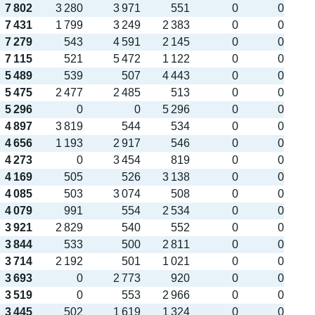
7 802
3 280
3 971
551
0
0
7 431
1 799
3 249
2 383
0
0
7 279
543
4 591
2 145
0
0
7 115
521
5 472
1 122
0
0
5 489
539
507
4 443
0
0
5 475
2 477
2 485
513
0
0
5 296
0
0
5 296
0
0
4 897
3 819
544
534
0
0
4 656
1 193
2 917
546
0
0
4 273
0
3 454
819
0
0
4 169
505
526
3 138
0
0
4 085
503
3 074
508
0
0
4 079
991
554
2 534
0
0
3 921
2 829
540
552
0
0
3 844
533
500
2 811
0
0
3 714
2 192
501
1 021
0
0
3 693
0
2 773
920
0
0
3 519
0
553
2 966
0
0
3 445
502
1 619
1 324
0
0