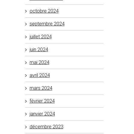
octobre 2024
septembre 2024
juillet 2024
juin 2024
mai 2024
avril 2024
mars 2024
février 2024
janvier 2024
décembre 2023