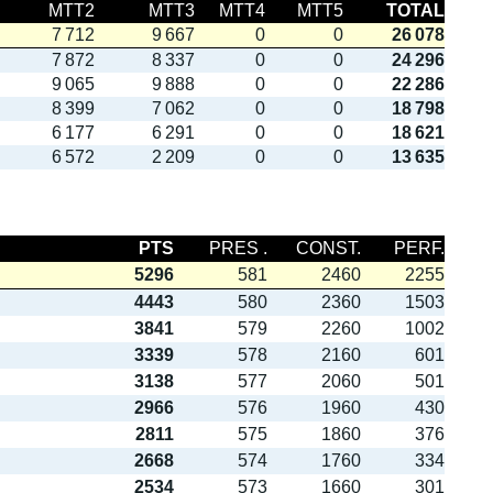
MTT2
MTT3
MTT4
MTT5
TOTAL
7 712
9 667
0
0
26 078
7 872
8 337
0
0
24 296
9 065
9 888
0
0
22 286
8 399
7 062
0
0
18 798
6 177
6 291
0
0
18 621
6 572
2 209
0
0
13 635
PTS
PRES .
CONST.
PERF.
5296
581
2460
2255
4443
580
2360
1503
3841
579
2260
1002
3339
578
2160
601
3138
577
2060
501
2966
576
1960
430
2811
575
1860
376
2668
574
1760
334
2534
573
1660
301