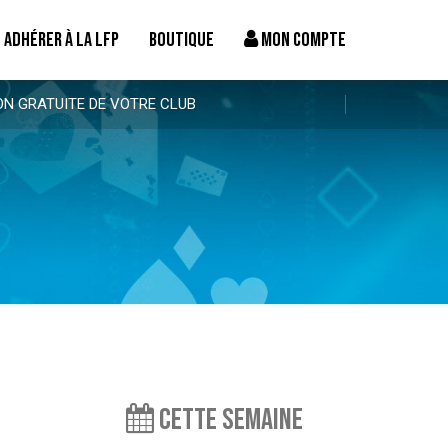
ADHÉRER À LA LFP
BOUTIQUE
MON COMPTE
ON GRATUITE DE VOTRE CLUB
Cette semaine