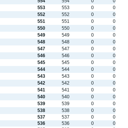
554
554
0
0
553
553
0
0
552
552
0
0
551
551
0
0
550
550
0
0
549
549
0
0
548
548
0
0
547
547
0
0
546
546
0
0
545
545
0
0
544
544
0
0
543
543
0
0
542
542
0
0
541
541
0
0
540
540
0
0
539
539
0
0
538
538
0
0
537
537
0
0
536
536
0
0