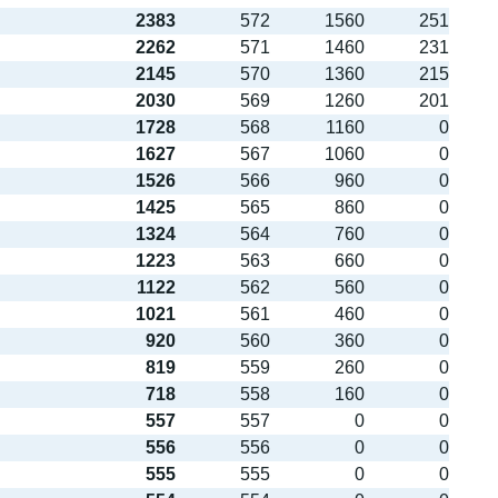
2383
572
1560
251
2262
571
1460
231
2145
570
1360
215
2030
569
1260
201
1728
568
1160
0
1627
567
1060
0
1526
566
960
0
1425
565
860
0
1324
564
760
0
1223
563
660
0
1122
562
560
0
1021
561
460
0
920
560
360
0
819
559
260
0
718
558
160
0
557
557
0
0
556
556
0
0
555
555
0
0