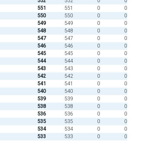
552
552
0
0
551
551
0
0
550
550
0
0
549
549
0
0
548
548
0
0
547
547
0
0
546
546
0
0
545
545
0
0
544
544
0
0
543
543
0
0
542
542
0
0
541
541
0
0
540
540
0
0
539
539
0
0
538
538
0
0
536
536
0
0
535
535
0
0
534
534
0
0
533
533
0
0