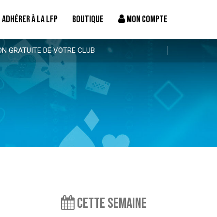
ADHÉRER À LA LFP
BOUTIQUE
MON COMPTE
ON GRATUITE DE VOTRE CLUB
Cette semaine