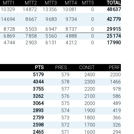
MTT1
MTT2
MTT3
MTT4
MTT5
TOTAL
10 329
14 872
13 356
10 081
0
48 637
14 694
8 667
9 683
9 734
0
42 779
8 728
5 503
6 947
8 737
0
29 915
6 869
7 858
5 560
4 888
0
25 174
4 744
2 903
6 131
4 212
0
17 990
PTS
PRES .
CONST.
PERF.
5179
579
2400
2200
4344
578
2300
1466
3755
577
2200
978
3262
576
2100
586
3064
575
2000
489
2893
574
1900
419
2739
573
1800
366
2598
572
1700
326
2465
571
1600
294