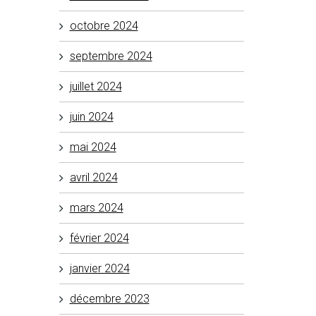
octobre 2024
septembre 2024
juillet 2024
juin 2024
mai 2024
avril 2024
mars 2024
février 2024
janvier 2024
décembre 2023