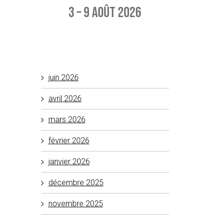
3 – 9 août 2026
Aucun événement à afficher
juin 2026
avril 2026
mars 2026
février 2026
janvier 2026
décembre 2025
novembre 2025