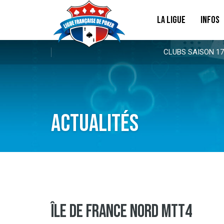
LA LIGUE
INFOS
CLUBS SAISON 17
Actualités
Île de France Nord MTT4