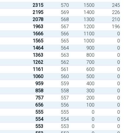
2315
570
1500
245
2195
569
1400
226
2078
568
1300
210
1963
567
1200
196
1666
566
1100
0
1565
565
1000
0
1464
564
900
0
1363
563
800
0
1262
562
700
0
1161
561
600
0
1060
560
500
0
959
559
400
0
858
558
300
0
757
557
200
0
656
556
100
0
555
555
0
0
554
554
0
0
553
553
0
0