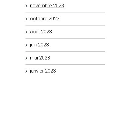
novembre 2023
octobre 2023
août 2023
juin 2023
mai 2023
janvier 2023