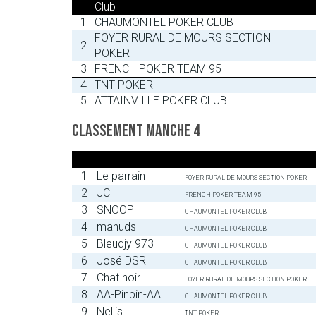
Club
1
CHAUMONTEL POKER CLUB
FOYER RURAL DE MOURS SECTION
2
POKER
3
FRENCH POKER TEAM 95
4
TNT POKER
5
ATTAINVILLE POKER CLUB
Classement manche 4
1
Le parrain
FOYER RURAL DE MOURS SECTION POKER
2
JC
FRENCH POKER TEAM 95
3
SNOOP
CHAUMONTEL POKER CLUB
4
manuds
CHAUMONTEL POKER CLUB
5
Bleudjy 973
CHAUMONTEL POKER CLUB
6
José DSR
CHAUMONTEL POKER CLUB
7
Chat noir
FOYER RURAL DE MOURS SECTION POKER
8
AA-Pinpin-AA
CHAUMONTEL POKER CLUB
9
Nellis
TNT POKER