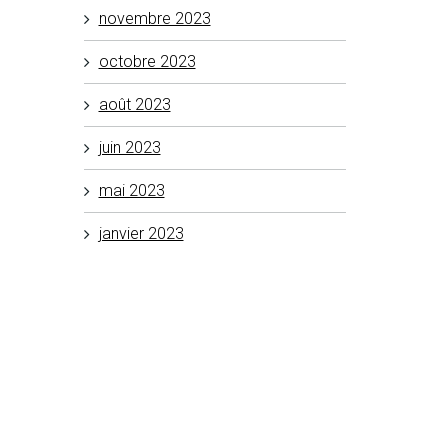
novembre 2023
octobre 2023
août 2023
juin 2023
mai 2023
janvier 2023