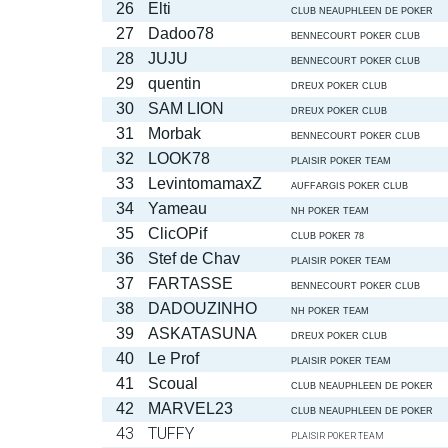
26
Elti
CLUB NEAUPHLEEN DE POKER
27
Dadoo78
BENNECOURT POKER CLUB
28
JUJU
BENNECOURT POKER CLUB
29
quentin
DREUX POKER CLUB
30
SAM LION
DREUX POKER CLUB
31
Morbak
BENNECOURT POKER CLUB
32
LOOK78
PLAISIR POKER TEAM
33
LevintomamaxZ
AUFFARGIS POKER CLUB
34
Yameau
NH POKER TEAM
35
ClicOPif
CLUB POKER 78
36
Stef de Chav
PLAISIR POKER TEAM
37
FARTASSE
BENNECOURT POKER CLUB
38
DADOUZINHO
NH POKER TEAM
39
ASKATASUNA
DREUX POKER CLUB
40
Le Prof
PLAISIR POKER TEAM
41
Scoual
CLUB NEAUPHLEEN DE POKER
42
MARVEL23
CLUB NEAUPHLEEN DE POKER
43
TUFFY
PLAISIR POKER TEAM