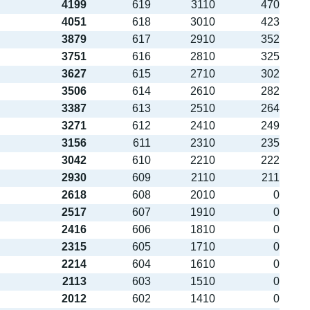
4199
619
3110
470
4051
618
3010
423
3879
617
2910
352
3751
616
2810
325
3627
615
2710
302
3506
614
2610
282
3387
613
2510
264
3271
612
2410
249
3156
611
2310
235
3042
610
2210
222
2930
609
2110
211
2618
608
2010
0
2517
607
1910
0
2416
606
1810
0
2315
605
1710
0
2214
604
1610
0
2113
603
1510
0
2012
602
1410
0