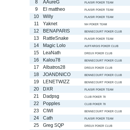
8
AAureG
PLAISIR POKER TEAM
9
El mattheo
PLAISIR POKER TEAM
10
Willy
PLAISIR POKER TEAM
11
Yaknet
NH POKER TEAM
12
BENAPARIS
BENNECOURT POKER CLUB
13
RattleSnake
PLAISIR POKER TEAM
14
Magic Lolo
AUFFARGIS POKER CLUB
15
LeaNath
DREUX POKER CLUB
16
Kalou78
BENNECOURT POKER CLUB
17
Albatros28
DREUX POKER CLUB
18
JOANDNICO
BENNECOURT POKER CLUB
19
LENETWIZZ
BENNECOURT POKER CLUB
20
DXR
PLAISIR POKER TEAM
21
Dadpsg
CLUB POKER 78
22
Popples
CLUB POKER 78
23
CIWI
BENNECOURT POKER CLUB
24
Cath
PLAISIR POKER TEAM
25
Greg SQP
DREUX POKER CLUB