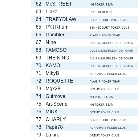
62
Mr.STREET
NH POKER TEAM
63
Linka
CLUB POKER 78
64
TRAFYDLAW
BENNECOURT POKER CLUB
65
P’tit Rhum
BENNECOURT POKER CLUB
66
Gambler
PLAISIR POKER TEAM
67
Nine
CLUB NEAUPHLEEN DE POKER
68
FAMOSO
CLUB NEAUPHLEEN DE POKER
69
THE KING
CLUB NEAUPHLEEN DE POKER
70
KAMO
CLUB NEAUPHLEEN DE POKER
71
MikyB
AUFFARGIS POKER CLUB
72
ROQUETTE
PLAISIR POKER TEAM
73
Mgx28
DREUX POKER CLUB
74
Guimove
NH POKER TEAM
75
Art-Scène
NH POKER TEAM
76
MIUK
DREUX POKER CLUB
77
CHARLY
BENNECOURT POKER CLUB
78
Papé78
AUFFARGIS POKER CLUB
79
La prof
DREUX POKER CLUB