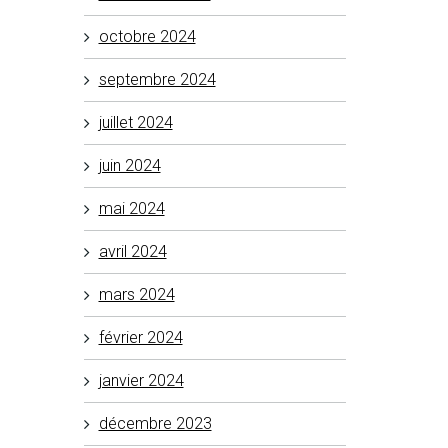
octobre 2024
septembre 2024
juillet 2024
juin 2024
mai 2024
avril 2024
mars 2024
février 2024
janvier 2024
décembre 2023