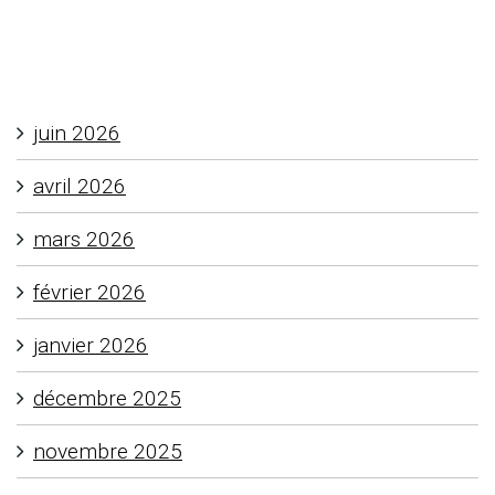
Aucun événement à afficher
juin 2026
avril 2026
mars 2026
février 2026
janvier 2026
décembre 2025
novembre 2025