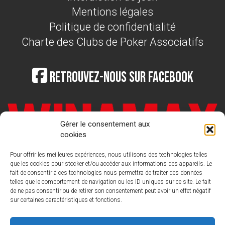
Mentions légales
Politique de confidentialité
Charte des Clubs de Poker Associatifs
Retrouvez-nous sur Facebook
Gérer le consentement aux
cookies
Pour offrir les meilleures expériences, nous utilisons des technologies telles
que les cookies pour stocker et/ou accéder aux informations des appareils. Le
fait de consentir à ces technologies nous permettra de traiter des données
telles que le comportement de navigation ou les ID uniques sur ce site. Le fait
de ne pas consentir ou de retirer son consentement peut avoir un effet négatif
sur certaines caractéristiques et fonctions.
LIGUE FRANCAISE DE POKER
Nous