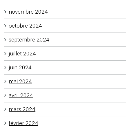
novembre 2024
octobre 2024
septembre 2024
juillet 2024
juin 2024
mai 2024
avril 2024
mars 2024
février 2024