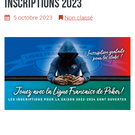
iNSCRIPTIONS 2023
5 octobre 2023
Non classé