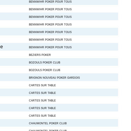
BENNWIHR POKER POUR TOUS
BENNWIHR POKER POUR TOUS
BENNWIHR POKER POUR TOUS
BENNWIHR POKER POUR TOUS
BENNWIHR POKER POUR TOUS
BENNWIHR POKER POUR TOUS
ue
BENNWIHR POKER POUR TOUS
BEZIERS POKER
BOZOULS POKER CLUB
BOZOULS POKER CLUB
BRIGNON NOUVEAU POKER GARDOIS
CARTES SUR TABLE
CARTES SUR TABLE
CARTES SUR TABLE
CARTES SUR TABLE
CARTES SUR TABLE
CHAUMONTEL POKER CLUB
CHAUMONTEL POKER CLUB