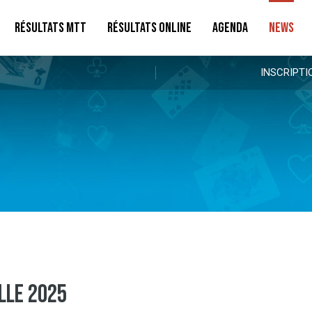
RÉSULTATS MTT
RÉSULTATS ONLINE
AGENDA
NEWS
INSCRIPTI
elle 2025