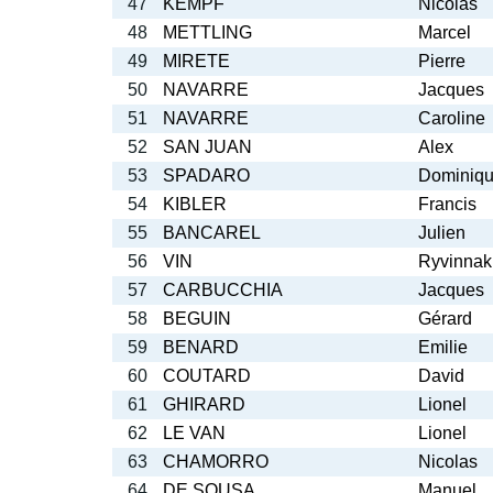
47
KEMPF
Nicolas
48
METTLING
Marcel
49
MIRETE
Pierre
50
NAVARRE
Jacques
51
NAVARRE
Caroline
52
SAN JUAN
Alex
53
SPADARO
Dominiq
54
KIBLER
Francis
55
BANCAREL
Julien
56
VIN
Ryvinnak
57
CARBUCCHIA
Jacques
58
BEGUIN
Gérard
59
BENARD
Emilie
60
COUTARD
David
61
GHIRARD
Lionel
62
LE VAN
Lionel
63
CHAMORRO
Nicolas
64
DE SOUSA
Manuel