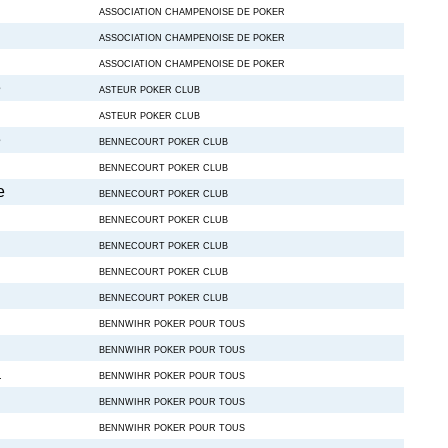
ASSOCIATION CHAMPENOISE DE POKER
ASSOCIATION CHAMPENOISE DE POKER
ASSOCIATION CHAMPENOISE DE POKER
e
ASTEUR POKER CLUB
ASTEUR POKER CLUB
e
BENNECOURT POKER CLUB
BENNECOURT POKER CLUB
e
BENNECOURT POKER CLUB
BENNECOURT POKER CLUB
BENNECOURT POKER CLUB
BENNECOURT POKER CLUB
BENNECOURT POKER CLUB
BENNWIHR POKER POUR TOUS
BENNWIHR POKER POUR TOUS
a
BENNWIHR POKER POUR TOUS
BENNWIHR POKER POUR TOUS
BENNWIHR POKER POUR TOUS