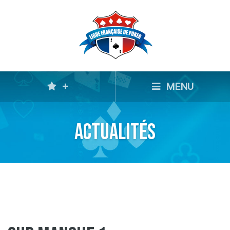
+
MENU
Actualités