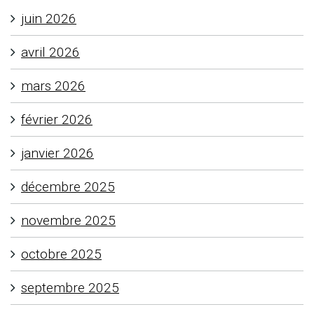
juin 2026
avril 2026
mars 2026
février 2026
janvier 2026
décembre 2025
novembre 2025
octobre 2025
septembre 2025