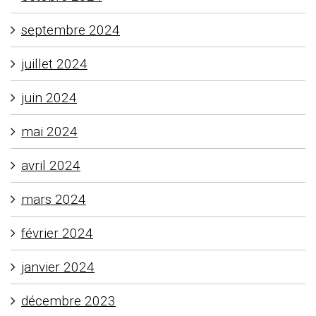
septembre 2024
juillet 2024
juin 2024
mai 2024
avril 2024
mars 2024
février 2024
janvier 2024
décembre 2023