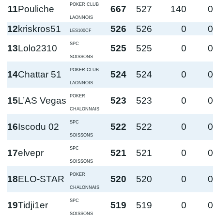
POKER CLUB
11
Pouliche
667
527
140
0
LAONNOIS
12
kriskros51
526
526
0
0
LES100CF
SPC
13
Lolo2310
525
525
0
0
SOISSONS
POKER CLUB
14
Chattar 51
524
524
0
0
LAONNOIS
POKER
15
L’AS Vegas
523
523
0
0
CHALONNAIS
SPC
16
Iscodu 02
522
522
0
0
SOISSONS
SPC
17
elvepr
521
521
0
0
SOISSONS
POKER
18
ELO-STAR
520
520
0
0
CHALONNAIS
SPC
19
Tidji1er
519
519
0
0
SOISSONS