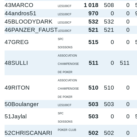
43
MARCO
1 018
508
0
LES100CF
44
andros51
970
0
0
LES100CF
45
BLOODYDARK
532
532
0
LES100CF
46
PANZER_FAUST
521
521
0
LES100CF
SPC
47
GREG
515
0
0
SOISSONS
ASSOCIATION
48
SULLI
511
0
511
CHAMPENOISE
DE POKER
ASSOCIATION
49
RITON
510
510
0
CHAMPENOISE
DE POKER
50
Boulanger
503
503
0
LES100CF
SPC
51
Jaylal
503
0
0
SOISSONS
POKER CLUB
52
CHRISCANARI
502
502
0