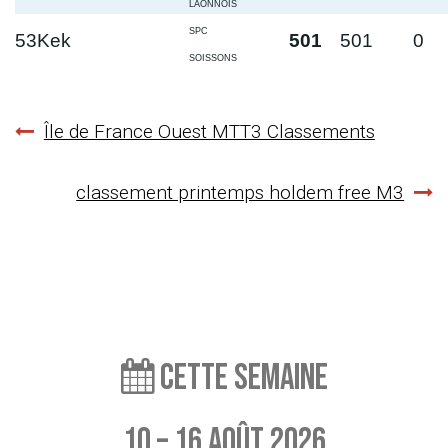
LAONNOIS
SPC
53
Kek
501
501
0
SOISSONS
Navigation
Île de France Ouest MTT3 Classements
de
classement printemps holdem free M3
l’article
Cette semaine
10 – 16 août 2026