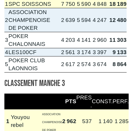
1
SPC SOISSONS
7 750
5 590
4 848
18 189
ASSOCIATION
2
CHAMPENOISE
2 639
5 594
4 247
12 480
DE POKER
POKER
3
4 203
4 141
2 960
11 303
CHALONNAIS
4
LES100CF
2 561
3 174
3 397
9 133
POKER CLUB
5
2 617
2 574
3 674
8 864
LAONNOIS
Classement manche 3
PRES
PTS
CONST.
PERF.
.
ASSOCIATION
Youyou
1
2 962
537
1 140
1 285
CHAMPENOISE
rebel
DE POKER