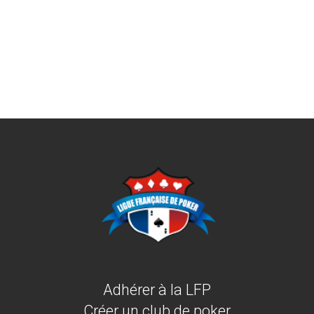
Adhérer à la LFP
Créer un club de poker