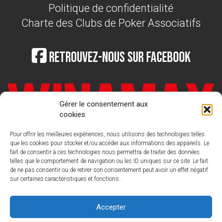
Politique de confidentialité
Charte des Clubs de Poker Associatifs
Retrouvez-nous sur Facebook
Gérer le consentement aux
cookies
Pour offrir les meilleures expériences, nous utilisons des technologies telles
que les cookies pour stocker et/ou accéder aux informations des appareils. Le
fait de consentir à ces technologies nous permettra de traiter des données
telles que le comportement de navigation ou les ID uniques sur ce site. Le fait
de ne pas consentir ou de retirer son consentement peut avoir un effet négatif
sur certaines caractéristiques et fonctions.
LIGUE FRANCAISE DE POKER
Nous
contacter : contact@laliguedepoker.org
Accepter