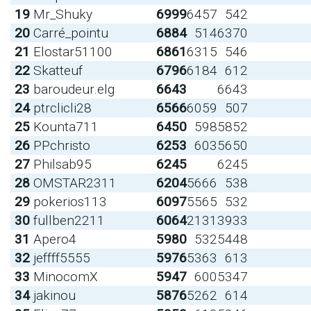
19
Mr_Shuky
6999
6457
542
20
Carré_pointu
6884
514
6370
21
Elostar51100
6861
6315
546
22
Skatteuf
6796
6184
612
23
baroudeur.elg
6643
6643
24
ptrclicli28
6566
6059
507
25
Kounta711
6450
598
5852
26
PPchristo
6253
603
5650
27
Philsab95
6245
6245
28
OMSTAR2311
6204
5666
538
29
pokerios113
6097
5565
532
30
fullben2211
6064
2131
3933
31
Apero4
5980
532
5448
32
jeffff5555
5976
5363
613
33
MinocomX
5947
600
5347
34
jakinou
5876
5262
614