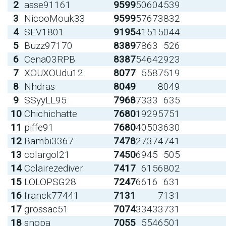
2
asse91161
9599
5060
4539
3
NicooMouk33
9599
5767
3832
4
SEV1801
9195
4151
5044
5
Buzz97170
8389
7863
526
6
Cena03RPB
8387
5464
2923
7
XOUXOUdu12
8077
558
7519
8
Nhdras
8049
8049
9
SSyyLL95
7968
7333
635
10
Chichichatte
7680
1929
5751
11
piffe91
7680
4050
3630
12
Bambi3367
7478
2737
4741
13
colargol21
7450
6945
505
14
Cclairezediver
7417
615
6802
15
LOLOPSG28
7247
6616
631
16
franck77441
7131
7131
17
grossac51
7074
3343
3731
18
snopa
7055
554
6501