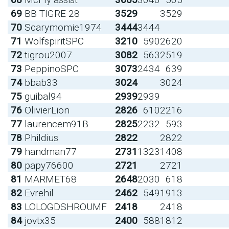
69
BB TIGRE 28
3529
3529
70
Scarymomie1974
3444
3444
71
WolfspiritSPC
3210
590
2620
72
tigrou2007
3082
563
2519
73
PeppinoSPC
3073
2434
639
74
bbab33
3024
3024
75
guibal94
2939
2939
76
OlivierLion
2826
610
2216
77
laurencem91B
2825
2232
593
78
Phildius
2822
2822
79
handman77
2731
1323
1408
80
papy76600
2721
2721
81
MARMET68
2648
2030
618
82
Evrehil
2462
549
1913
83
LOLOGDSHROUMF
2418
2418
84
jovtx35
2400
588
1812