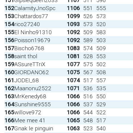
151
Gipsiequeen2033
1107
511
596
152
CalamityJnoSpc
1106
551
555
153
Chattardos77
1099
526
573
154
rico27240
1093
573
520
155
El Ninho91310
1092
509
583
156
Poisson19679
1092
589
503
157
Bischo6768
1083
574
509
158
saint thol
1081
528
553
159
ASsureTTriX
1077
575
502
160
GIORDANO62
1075
567
508
161
JODEI_68
1074
517
557
162
Maanonu2522
1071
536
535
163
MrKenedy68
1066
516
550
164
Sunshine9555
1066
537
529
165
willove972
1066
544
522
166
Mee mee 41
1065
548
517
167
Gnak le pinguin
1063
523
540