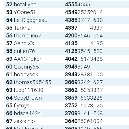
52
hotallyho
4555
4555
53
YOone51
4549
2535
2014
54
Le_Cigogneau
4385
3747
638
55
Tarkhal
4337
4337
56
themalin67
4200
3646
554
57
GendiXX
4135
4135
58
cullen76
4125
3545
580
59
AA13Poker
4042
614
3428
60
Quenny68
3949
3949
61
hobbypok
3943
2838
1105
62
thomas565455
3869
3242
627
63
ludo111630
3862
535
3327
64
SebyBrown
3859
633
3226
65
flytoys
3752
627
3125
66
bdada4424
3709
3141
568
67
zekikinio
3640
2636
1004
68
McFly assist
3605
3040
565