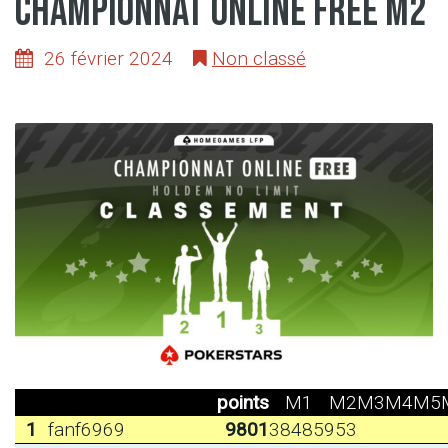
Championnat online free M2
26 février 2024
Non classé
points
M1
M2
M3
M4
M5
1
fanf6969
9801
3848
5953