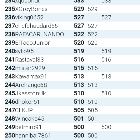
234
xqoconut
533
533
235
XGreyBones
529
529
236
viking0652
527
527
237
chefchaudard56
527
527
238
RAFACARLNANDO
522
522
239
ElTacoJunior
520
520
240
sylio95
519
519
241
Rastaval33
516
516
242
mister2929
515
515
243
Kawamax91
513
513
244
Archange68
513
513
245
JkasstonUk
510
510
246
dhoker51
510
510
247
CLKJP
505
505
248
Wincake45
501
501
249
belmiro91
500
500
250
hannibal7861
500
500