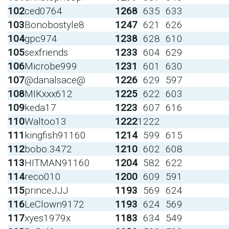
102
ced0764
1268
635
633
103
Bonobostyle8
1247
621
626
104
gpc974
1238
628
610
105
sexfriends
1233
604
629
106
Microbe999
1231
601
630
107
@danalsace@
1226
629
597
108
MIKxxx612
1225
622
603
109
keda17
1223
607
616
110
Waltoo13
1222
1222
111
kingfish91160
1214
599
615
112
bobo.3472
1210
602
608
113
HITMAN91160
1204
582
622
114
reco010
1200
609
591
115
princeJJJ
1193
569
624
116
LeClown9172
1193
624
569
117
xyes1979x
1183
634
549