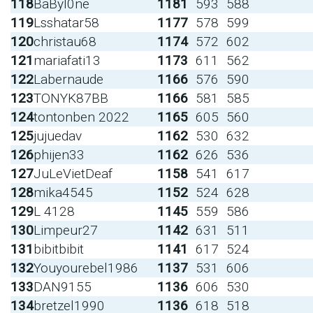
118
BaByl0ne
1181
593
588
119
Lsshatar58
1177
578
599
120
christau68
1174
572
602
121
mariafati13
1173
611
562
122
Labernaude
1166
576
590
123
TONYK87BB
1166
581
585
124
tontonben 2022
1165
605
560
125
jujuedav
1162
530
632
126
phijen33
1162
626
536
127
JuLeVietDeaf
1158
541
617
128
mika4545
1152
524
628
129
L 4128
1145
559
586
130
Limpeur27
1142
631
511
131
bibitbibit
1141
617
524
132
Youyourebel1986
1137
531
606
133
DAN9155
1136
606
530
134
bretzel1990
1136
618
518