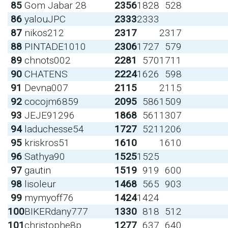
85
Gom Jabar 28
2356
1828
528
86
yalouJPC
2333
2333
87
nikos212
2317
2317
88
PINTADE1010
2306
1727
579
89
chnots002
2281
570
1711
90
CHATENS
2224
1626
598
91
Devna007
2115
2115
92
cocojm6859
2095
586
1509
93
JEJE91296
1868
561
1307
94
laduchesse54
1727
521
1206
95
kriskros51
1610
1610
96
Sathya90
1525
1525
97
gautin
1519
919
600
98
lisoleur
1468
565
903
99
mymyoff76
1424
1424
100
BIKERdany777
1330
818
512
101
christophe8p
1277
637
640