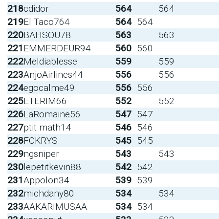
218
cdidor
564
564
219
El Taco764
564
564
220
BAHSOU78
563
563
221
EMMERDEUR94
560
560
222
Meldiablesse
559
559
223
AnjoAirlines44
556
556
224
egocalme49
556
556
225
ETERIM66
552
552
226
LaRomaine56
547
547
227
ptit math14
546
546
228
FCKRYS
545
545
229
ngsniper
543
543
230
lepetitkevin88
542
542
231
Appolon34
539
539
232
michdany80
534
534
233
AAKARIMUSAA
534
534