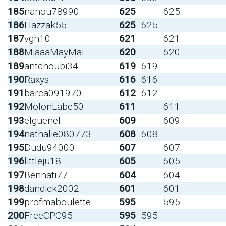
185
nanou78990
625
625
186
Hazzak55
625
625
187
vgh10
621
621
188
MiaaaMayMai
620
620
189
antchoubi34
619
619
190
Raxys
616
616
191
barca091970
612
612
192
MolonLabe50
611
611
193
elguenel
609
609
194
nathalie080773
608
608
195
Dudu94000
607
607
196
littleju18
605
605
197
Bennati77
604
604
198
dandiek2002
601
601
199
profmaboulette
595
595
200
FreeCPC95
595
595