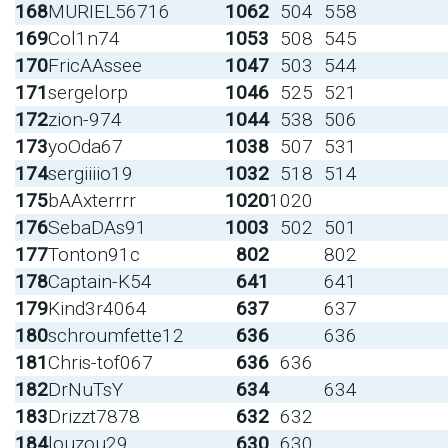
168
MURIEL56716
1062
504
558
169
Col1n74
1053
508
545
170
FricAAssee
1047
503
544
171
sergelorp
1046
525
521
172
zion-974
1044
538
506
173
yoOda67
1038
507
531
174
sergiiiio19
1032
518
514
175
bAAxterrrr
1020
1020
176
SebaDAs91
1003
502
501
177
Tonton91c
802
802
178
Captain-K54
641
641
179
Kind3r4064
637
637
180
schroumfette12
636
636
181
Chris-tof067
636
636
182
DrNuTsY
634
634
183
Drizzt7878
632
632
184
louzou29
630
630