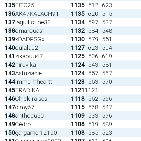
135
FITC25
1135
512
623
136
AK47KALACH91
1135
620
515
137
laguillotine33
1134
597
537
138
omarouas1
1132
584
548
139
xDADPSGx
1130
579
551
140
oulala02
1127
623
504
141
zikaouu47
1125
506
619
142
niruvika
1124
543
581
143
Astuziacie
1124
557
567
144
Imme_hheartt
1123
553
570
145
ERADIKA
1121
1121
146
Chick-raises
1118
552
566
147
dimy67.
1115
568
547
148
anthodu50
1109
533
576
149
Cédro
1108
519
589
150
gargamel12100
1108
585
523