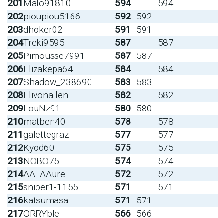
201
Malo91810
594
594
202
pioupiou5166
592
592
203
dhoker02
591
591
204
Treki9595
587
587
205
Pimousse7991
587
587
206
Elizakepa64
584
584
207
Shadow_238690
583
583
208
Elivonallen
582
582
209
LouNz91
580
580
210
matben40
578
578
211
galettegraz
577
577
212
Kyod60
575
575
213
NOBO75
574
574
214
AALAAure
572
572
215
sniper1-1155
571
571
216
katsumasa
571
571
217
ORRYble
566
566