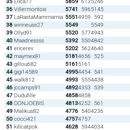
35
Elica77
5859
613
5246
36
Villermontois
5741
596
5145
37
LaRastaMammamia
5551
4959
592
38
winneuse27
5549
5549
39
Ollyd91
5520
577
4943
40
Maadnessss
5392
550
4842
41
ericerev
5202
562
4640
42
maymex81
5181
4656
525
43
gillou682
5161
5161
44
gigi14589
4995
4454
541
45
walk812
4993
555
4438
46
jccamps91
4892
4353
539
47
Dudufille
4858
4858
48
DONJOEBIS
4813
4252
561
49
Malikus82
4776
540
4236
50
cocci421
4757
4757
51
killcatpok
4628
594
4034