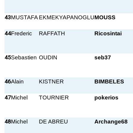
43
MUSTAFA
EKMEKYAPANOGLU
MOUSS
44
Frederic
RAFFATH
Ricosintai
45
Sebastien
OUDIN
seb37
46
Alain
KISTNER
BIMBELES
47
Michel
TOURNIER
pokerios
48
Michel
DE ABREU
Archange68