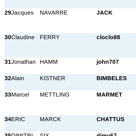
29
Jacques
NAVARRE
JACK
30
Claudine
FERRY
cloclo88
31
Jonathan
HAMM
john707
32
Alain
KISTNER
BIMBELES
33
Marcel
METTLING
MARMET
34
ERIC
MARCK
CHATTUS
35
DIMITRI
SIX
dimy67