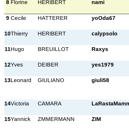
8
Florine
HERIBERT
nami
9
Cecile
HATTERER
yoOda67
10
Thierry
HERIBERT
calypsolo
11
Hugo
BREUILLOT
Raxys
12
Yves
DEIBER
yes1979
13
Leonard
GIULIANO
giuli58
14
Victoria
CAMARA
LaRastaMam
15
Yannick
ZMMERMANN
ZIM