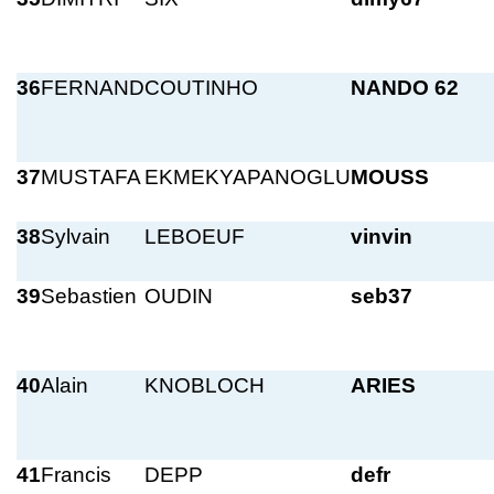
36
FERNAND
COUTINHO
NANDO 62
37
MUSTAFA
EKMEKYAPANOGLU
MOUSS
38
Sylvain
LEBOEUF
vinvin
39
Sebastien
OUDIN
seb37
40
Alain
KNOBLOCH
ARIES
41
Francis
DEPP
defr