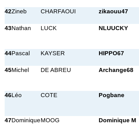
42
Zineb
CHARFAOUI
zikaouu47
43
Nathan
LUCK
NLUUCKY
44
Pascal
KAYSER
HIPPO67
45
Michel
DE ABREU
Archange68
46
Léo
COTE
Pogbane
47
Dominique
MOOG
Dominique M