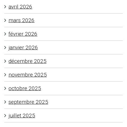
avril 2026
mars 2026
février 2026
janvier 2026
décembre 2025
novembre 2025
octobre 2025
septembre 2025
juillet 2025