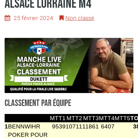
ALSACE LORRAINE M4
25 février 2024
Non classé
Classement par équipe
MTT1
MTT2
MTT3
MTT4
MTT5
T
1
BENNWIHR
9539
10711
11861
6407
3
POKER POUR