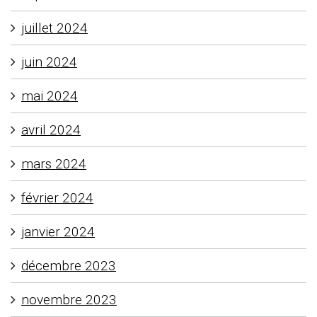
juillet 2024
juin 2024
mai 2024
avril 2024
mars 2024
février 2024
janvier 2024
décembre 2023
novembre 2023