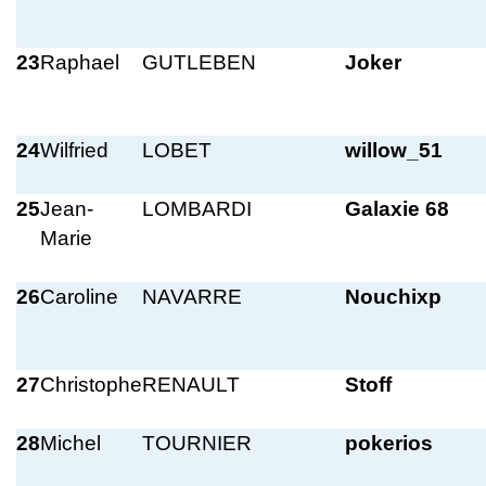
23
Raphael
GUTLEBEN
Joker
24
Wilfried
LOBET
willow_51
25
Jean-
LOMBARDI
Galaxie 68
Marie
26
Caroline
NAVARRE
Nouchixp
27
Christophe
RENAULT
Stoff
28
Michel
TOURNIER
pokerios