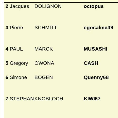
2
Jacques
DOLIGNON
octopus
3
Pierre
SCHMITT
egocalme49
4
PAUL
MARCK
MUSASHI
5
Gregory
OWONA
CASH
6
Simone
BOGEN
Quenny68
7
STEPHAN
KNOBLOCH
KIWI67