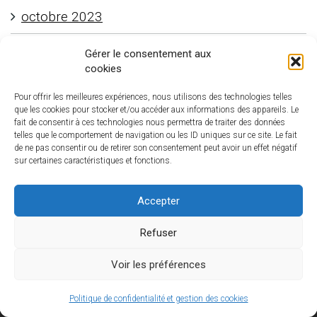
octobre 2023
août 2023
Gérer le consentement aux
cookies
juin 2023
Pour offrir les meilleures expériences, nous utilisons des technologies telles
que les cookies pour stocker et/ou accéder aux informations des appareils. Le
mai 2023
fait de consentir à ces technologies nous permettra de traiter des données
telles que le comportement de navigation ou les ID uniques sur ce site. Le fait
de ne pas consentir ou de retirer son consentement peut avoir un effet négatif
janvier 2023
sur certaines caractéristiques et fonctions.
Accepter
Refuser
Voir les préférences
Politique de confidentialité et gestion des cookies