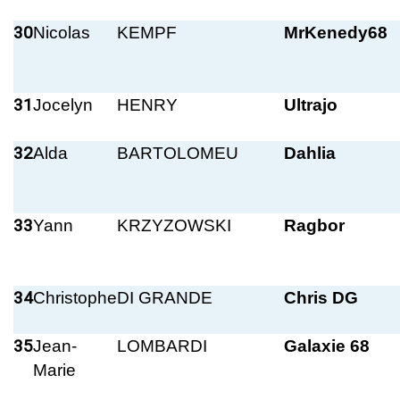
30
Nicolas
KEMPF
MrKenedy68
31
Jocelyn
HENRY
Ultrajo
32
Alda
BARTOLOMEU
Dahlia
33
Yann
KRZYZOWSKI
Ragbor
34
Christophe
DI GRANDE
Chris DG
35
Jean-
LOMBARDI
Galaxie 68
Marie