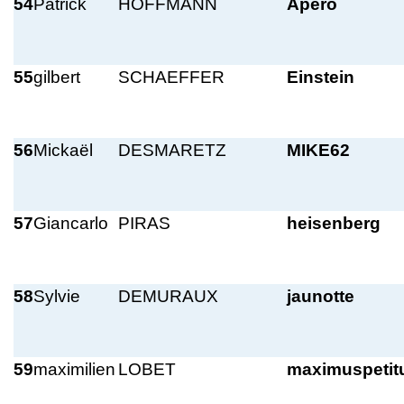
54
Patrick
HOFFMANN
Apero
55
gilbert
SCHAEFFER
Einstein
56
Mickaël
DESMARETZ
MIKE62
57
Giancarlo
PIRAS
heisenberg
58
Sylvie
DEMURAUX
jaunotte
59
maximilien
LOBET
maximuspetit