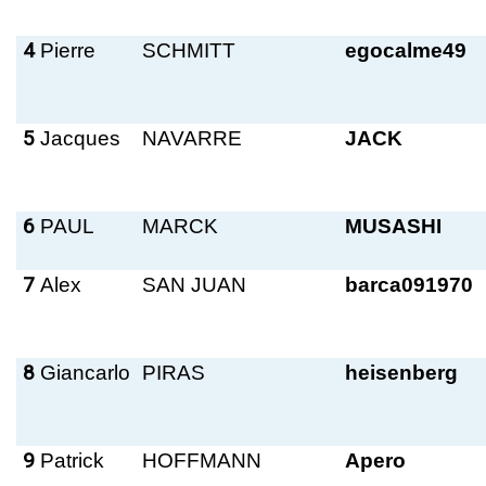
4
Pierre
SCHMITT
egocalme49
5
Jacques
NAVARRE
JACK
6
PAUL
MARCK
MUSASHI
7
Alex
SAN JUAN
barca091970
8
Giancarlo
PIRAS
heisenberg
9
Patrick
HOFFMANN
Apero