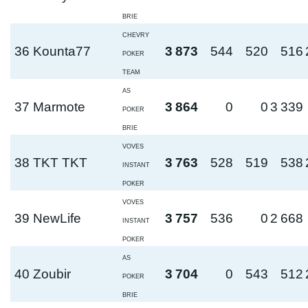
BRIE
CHEVRY
36
Kounta77
3 873
544
520
516
POKER
TEAM
AS
37
Marmote
3 864
0
0
3 339
POKER
BRIE
VOVES
38
TKT TKT
3 763
528
519
538
INSTANT
POKER
VOVES
39
NewLife
3 757
536
0
2 668
INSTANT
POKER
AS
40
Zoubir
3 704
0
543
512
POKER
BRIE