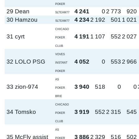
POKER
29
Dean
4 241
0
2 773
920
SLTEAM77
30
Hamzou
4 234
2 192
501
1 021
SLTEAM77
CHICAGO
31
cyrt
4 191
1 107
552
2 027
POKER
CLUB
VOVES
32
LOLO PSG
4 052
0
553
2 966
INSTANT
POKER
AS
33
zion-974
3 940
518
0
0
POKER
BRIE
CHICAGO
34
Tomsko
3 919
552
2 315
545
POKER
CLUB
AS
35
McFly assist
3 886
2 329
516
502
POKER