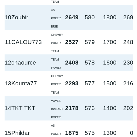
TEAM
AS
10
Zoubir
2649
580
1800
269
POKER
BRIE
CHEVRY
11
CALOU773
2527
579
1700
248
POKER
TEAM
TEAM
12
chaource
2408
578
1600
230
FAMILY
CHEVRY
13
Kounta77
2293
577
1500
216
POKER
TEAM
VOVES
14
TKT TKT
2178
576
1400
202
INSTANT
POKER
AS
15
Phildar
1875
575
1300
0
POKER