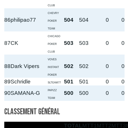
CLUB
CHEVRY
86
philipao77
504
504
0
0
POKER
TEAM
CHICAGO
87
CK
503
503
0
0
POKER
CLUB
VOVES
88
Dark Vipers
502
502
0
0
INSTANT
POKER
89
Schridle
501
501
0
0
SLTEAM77
PAPIZZ
90
SAMANA-G
500
500
0
0
TEAM
Classement général
TOTAL
MTT1
MTT2
MTT3