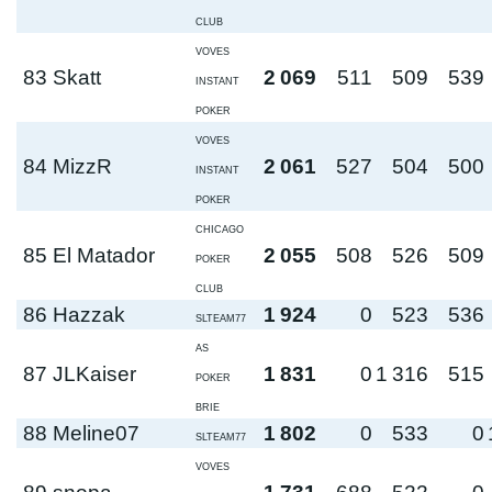
CLUB
VOVES
83
Skatt
2 069
511
509
539
INSTANT
POKER
VOVES
84
MizzR
2 061
527
504
500
INSTANT
POKER
CHICAGO
85
El Matador
2 055
508
526
509
POKER
CLUB
86
Hazzak
1 924
0
523
536
SLTEAM77
AS
87
JLKaiser
1 831
0
1 316
515
POKER
BRIE
88
Meline07
1 802
0
533
0
SLTEAM77
VOVES