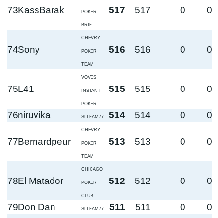
73
KassBarak
517
517
0
0
POKER
BRIE
CHEVRY
74
Sony
516
516
0
0
POKER
TEAM
VOVES
75
L41
515
515
0
0
INSTANT
POKER
76
niruvika
514
514
0
0
SLTEAM77
CHEVRY
77
Bernardpeur
513
513
0
0
POKER
TEAM
CHICAGO
78
El Matador
512
512
0
0
POKER
CLUB
79
Don Dan
511
511
0
0
SLTEAM77